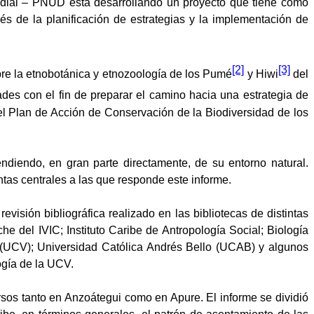
dial – PNUD está desarrollando un proyecto que tiene como
vés de la planificación de estrategias y la implementación de
[2]
[3]
re la etnobotánica y etnozoología de los Pumé
y Hiwi
del
des con el fin de preparar el camino hacia una estrategia de
del Plan de Acción de Conservación de la Biodiversidad de los
diendo, en gran parte directamente, de su entorno natural.
ntas centrales a las que responde este informe.
isión bibliográfica realizado en las bibliotecas de distintas
e del IVIC; Instituto Caribe de Antropología Social; Biología
a (UCV); Universidad Católica Andrés Bello (UCAB) y algunos
logía de la UCV.
rsos tanto en Anzoátegui como en Apure. El informe se dividió