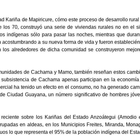
ad Kariña de Mapiricure, cómo este proceso de desarrollo rura
de los 70, construyó una serie de viviendas rurales no en el si
 los indígenas sólo para pasar las noches
, mientras que duran
ron acostumbrando a su nueva forma de vida y fueron estableci
 en los alrededores de dicha comunidad se construyeron mejor
unidades de Cachama y Mamo, también reseñan estos cambios c
 de subsistencia de Cachama apenas participan en la economí
mercial ha tenido un efecto en el consumo, no ha generado cam
ia de Ciudad Guayana, un número significativo de hombres jóve
 reciente sobre los Kariñas del Estado Anzoátegui (Amodio
grupadas en aldeas, en los Municipios Freites, Miranda, Mona
uos lo que representa el 95% de la población indígena del Esta