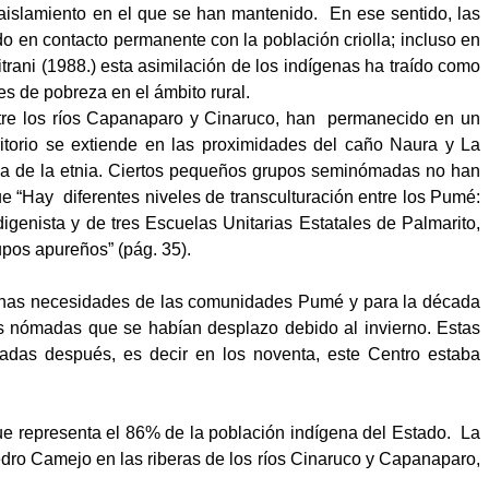
 aislamiento en el que se han mantenido.
En ese sentido, las
 en contacto permanente con la población criolla; incluso en
rani (1988.) esta asimilación de los indígenas ha traído como
es de pobreza en el ámbito rural.
tre los ríos Capanaparo y Cinaruco, han
permanecido en un
ritorio se extiende en las proximidades del caño Naura y La
vada de la etnia. Ciertos pequeños grupos seminómadas no han
ue “Hay
diferentes niveles de transculturación entre los Pumé:
igenista y de tres Escuelas Unitarias Estatales de Palmarito,
upos apureños” (pág. 35).
lgunas necesidades de las comunidades Pumé y para la década
as nómadas que se habían desplazo debido al invierno. Estas
écadas después, es decir en los noventa, este Centro estaba
ue representa el 86% de la población indígena del Estado.
La
ro Camejo en las riberas de los ríos Cinaruco y Capanaparo,