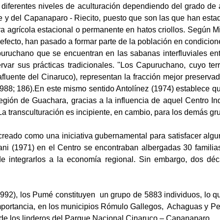
n diferentes niveles de aculturación dependiendo del grado de
y del Capanaparo - Riecito, puesto que son las que han estado
a agrícola estacional o permanente en hatos criollos. Según Mit
efecto, han pasado a formar parte de la población en condicion
puruchano que se encuentran en las sabanas interfluviales en
rvar sus prácticas tradicionales. "Los Capuruchano, cuyo ter
afluente del Cinaruco), representan la fracción mejor preser
 1988; 186).En este mismo sentido Antolínez (1974) establece q
egión de Guachara, gracias a la influencia de aquel Centro Ind
 La transculturación es incipiente, en cambio, para los demás gr
e creado como una iniciativa gubernamental para satisfacer a
ani (1971) en el Centro se encontraban albergadas 30 famili
n de integrarlos a la economía regional. Sin embargo, dos d
992), los Pumé constituyen
un grupo de
5883 individuos, lo q
portancia, en los municipios Rómulo Gallegos,
Achaguas y Ped
 de los linderos del Parque Nacional Cinaruco – Capanaparo.