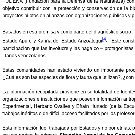
FUDENA (Fundación para la Defensa de la Naturaleza) con 
objetivo contribuir con la protección y conservación de la b
proyectos pilotos en alianzas con organizaciones públicas y pri
Basados en esa premisa y como parte del diagnóstico socio –
[4]
Estado Apure y Kariña del Estado Anzoátegui
.
Éste consti
participación que las involucre y las haga co – protagonista
Llanos venezolanos.
Estas comunidades han estado viviendo un importante proce
¿Cuáles son las especies de flora y fauna que utilizan?, ¿con 
La información recopilada proviene en su totalidad de fuente
organizaciones e instituciones que poseen información antrop
Experimental, Herbario Ovalles y Efraín Hurtado (de la Esc
trabajos inéditos o de difícil acceso facilitados por los profe
Esta información fue
trabajada por Estados y no por etnias, 