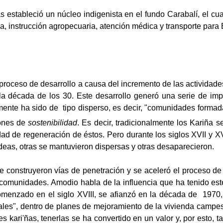
s estableció un núcleo indigenista en el fundo Carabalí, el cua
a, instrucción agropecuaria, atención médica y transporte para 
proceso de desarrollo a causa del incremento de las actividade
e la década de los 30. Este desarrollo generó una serie de i
mente ha sido de
tipo disperso, es decir, "comunidades forma
zones de
sostenibilidad
. Es decir, tradicionalmente los Kariña 
dad de regeneración de éstos. Pero durante los siglos XVII y X
eas, otras se mantuvieron dispersas y otras desaparecieron.
e construyeron vías de penetración y se aceleró el proceso de 
as comunidades. Amodio habla de la influencia que ha tenido est
enzado en el siglo XVIII, se afianzó en la década de
1970,
rurales", dentro de planes de mejoramiento de la vivienda campe
s kari'ñas, tenerlas se ha convertido en un valor y, por esto,