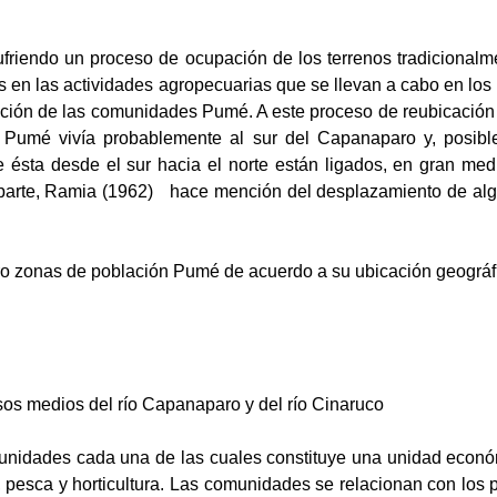
riendo un proceso de ocupación de los terrenos tradicionalme
as en las actividades agropecuarias que se llevan a cabo en los 
cación de las comunidades Pumé. A este proceso de reubicación
los Pumé vivía probablemente al sur del Capanaparo y, posi
 ésta desde el sur hacia el norte están ligados, en gran me
parte, Ramia (1962)
hace mención del desplazamiento de al
o zonas de población Pumé de acuerdo a su ubicación geográfica
sos medios del río Capanaparo y del río Cinaruco
nidades cada una de las cuales constituye una unidad económi
a, pesca y horticultura. Las comunidades se relacionan con los 