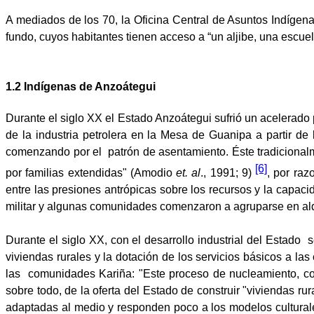
A mediados de los 70, la Oficina Central de Asuntos Indígena
fundo, cuyos habitantes tienen acceso a “un aljibe, una escuel
1.2 Indígenas de Anzoátegui
Durante el siglo XX el Estado Anzoátegui sufrió un acelerado 
de la industria petrolera en la Mesa de Guanipa a partir d
comenzando por el
patrón de asentamiento. Éste tradicional
[6]
por familias extendidas" (Amodio
et. al
., 1991; 9)
, por ra
entre las presiones antrópicas sobre los recursos y la capaci
militar y algunas comunidades comenzaron a agruparse en ald
Durante el siglo XX, con el desarrollo industrial del Estado
s
viviendas rurales y la dotación de los servicios básicos a l
las
comunidades Kariña: "Este proceso de nucleamiento, com
sobre todo, de la oferta del Estado de construir "viviendas 
adaptadas al medio y responden poco a los modelos culturale