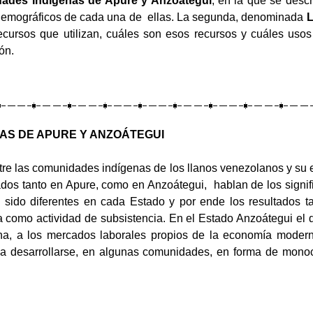
dades Indígenas de Apure y Anzoátegui
,
en la que se descr
demográficos de cada una de
ellas. La segunda, denominada
L
cursos que utilizan, cuáles son esos recursos y cuáles usos 
ón.
NAS DE APURE Y ANZOÁTEGUI
ntre las comunidades indígenas de los llanos venezolanos y su e
izados tanto en Apure, como en Anzoátegui,
hablan de los signif
 sido diferentes en cada Estado y por ende los resultados t
 como actividad de subsistencia. En el Estado Anzoátegui el de
ina, a los mercados laborales propios de la economía modern
desarrollarse, en algunas comunidades, en forma de monocul