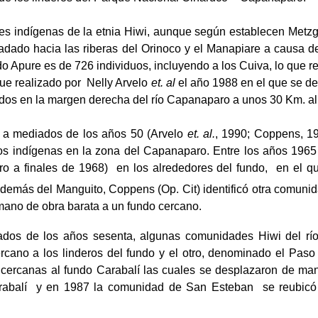
s indígenas de la etnia Hiwi, aunque según establecen Metzge
ado hacia las riberas del Orinoco y el Manapiare a causa de 
o Apure es de 726 individuos, incluyendo a los Cuiva, lo que r
fue realizado por
Nelly Arvelo
et. al
el año 1988 en el que se d
os en la margen derecha del río Capanaparo a unos 30 Km. al 
zó a mediados de los años 50 (Arvelo
et. al.
, 1990; Coppens, 1
tos indígenas en la zona del Capanaparo. Entre los años 1965
o a finales de 1968)
en los alrededores del fundo,
en el q
 Además del Manguito, Coppens (Op. Cit) identificó otra comun
ano de obra barata a un fundo cercano.
dos de los años sesenta, algunas comunidades Hiwi del río
cano a los linderos del fundo y el otro, denominado el Paso
 cercanas al fundo Carabalí las cuales se desplazaron de ma
abalí
y en 1987 la comunidad de San Esteban
se reubicó