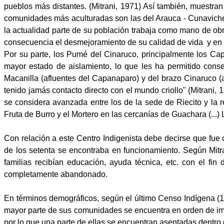
pueblos más distantes. (Mitrani, 1971) Así también, muestra
comunidades más aculturadas son las del Arauca - Cunaviche 
la actualidad parte de su población trabaja como mano de obr
consecuencia el desmejoramiento de su calidad de vida
y en 
Por su parte, los Pumé del Cinaruco, principalmente los Ca
mayor estado de aislamiento, lo que les ha permitido conse
Macanilla (afluentes del Capanaparo) y del brazo Cinaruco (
tenido jamás contacto directo con el mundo criollo" (Mitrani,
se considera avanzada entre los de la sede de Riecito y la r
Fruta de Burro y el Mortero en las cercanías de Guachara (...)
Con relación a este Centro Indigenista debe decirse que fu
de los setenta se encontraba en funcionamiento. Según Mitr
familias recibían educación, ayuda técnica, etc. con el fi
completamente abandonado.
En términos demográficos, según el último Censo Indígena (1
mayor parte de sus comunidades se encuentra en orden de im
por lo que una parte de ellas se encuentran asentadas dentro