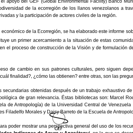
el apoyo del GEF (Global Environmental Facility) Banco Mun
iodiversidad de la ecorregión de los llanos venezolanos a tra
vadas y la participación de actores civiles de la región.
 económico de la Ecorregión, se ha elaborado este informe sob
tuye un primer acercamiento a la situación de estas comunida
s en el proceso de construcción de la Visión y de formulación 
so de cambio en sus patrones culturales, pero siguen depen
cuál finalidad?, ¿cómo las obtienen? entre otras, son las pregu
s secundarias obtenidas después de un trabajo exhaustivo de rev
ológica de gran relevancia. Éstas bibliotecas son: Marcel Roch
uela de Antropología) de la Universidad Central de Venezuel
sores Filadelfo Morales y Daisy Barreto de la Escuela de Antropo
para poder mostrar una perspectiva general del uso de los recu