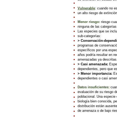
Vulnerable
: cuando no es
un alto riesgo de extinció
Menor riesgo:
riesgo cuan
ninguna de las categorías 
Las especies que se inclu
sub-categorías:
> Conservación-dependi
programas de conservació
específicos por una espec
años podría resultar en r
amenazadas ya descritas
> Casi amenazada:
Espec
dependientes, pero que es
> Menor importancia:
Es
dependientes o casi ame
Datos insuficientes:
cuan
evaluación de su riesgo d
poblacional. Una especie 
biología bien conocida, p
distribución están ausente
de amenaza o de bajo rie