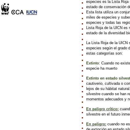
especies es la Lista Roja
estado de conservación de
Esta lista utiliza un conju
miles de especies y subes
especies y todas las regi
Lista Roja de la UICN es 
estado de la diversidad bi
La Lista Roja de la UICN 
especies según el grado d
estas categorías son:
Extinto
: Cuando no existe
especie ha muerto
Extinto en estado silvest
cautiverio, cultivada o c
lejos de su hábitat natur
silvestre cuando se han r
momentos adecuados y no 
En peligro crítico:
cuando
silvestre en el futuro inme
En peligro:
cuando no está
de extinción en estado sil