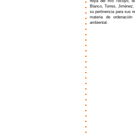
hoya del Río Tocuyo, di
Blanco, Torres, Jiménez, 
su pertinencia para sus 
materia de ordenación d
ambiental.