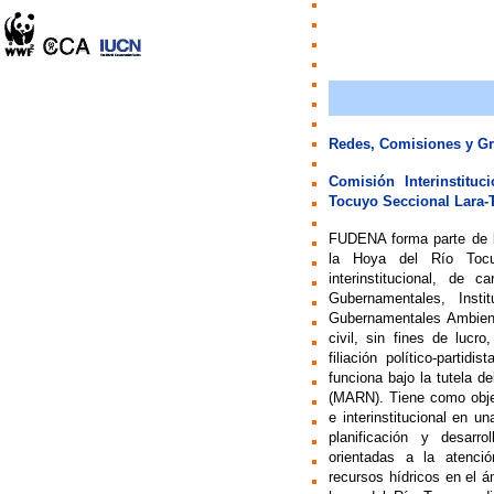
Redes, Comisiones y Gr
Comisión Interinstitu
Tocuyo Seccional Lara-T
FUDENA forma parte de la
la Hoya del Río Tocuy
interinstitucional, de 
Gubernamentales, Insti
Gubernamentales Ambienta
civil, sin fines de lucro
filiación político-partid
funciona bajo la tutela d
(MARN). Tiene como objeti
e interinstitucional en u
planificación y desarr
orientadas a la atenció
recursos hídricos en el á