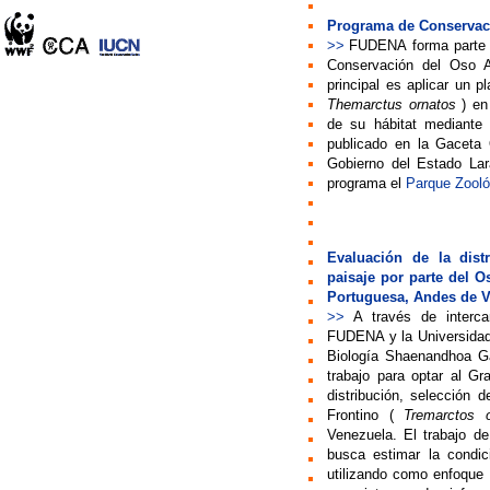
Programa de Conservac
>>
FUDENA
forma parte 
Conservación del Oso A
principal es aplicar un p
Themarctus ornatos
) en 
de su hábitat mediante 
publicado en la Gaceta
Gobierno del Estado Lar
programa el
Parque Zooló
Evaluación de la distr
paisaje por parte del O
Portuguesa, Andes de 
>>
A través
de interc
FUDENA y la Universidad
Biología Shaenandhoa G
trabajo para optar al Gr
distribución, selección d
Frontino (
Tremarctos o
Venezuela. El trabajo d
busca estimar la condi
utilizando como enfoque p