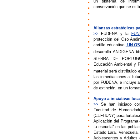
un sistema de informa
conservación que se están
Alianzas estratégicas p
>>
FUDENA
y la
FUN
protección del Oso Andi
cartilla educativa

UN OS
desarrolla ANDIGENA 
SIERRA DE PORTUGUES
Educación Ambiental y Pa
material será distribuido
las inmediaciones al fut
por FUDENA, e incluye a
de extinción, en un forma
Apoyo a iniciativas loca
>>
Se
han iniciado co
Facultad de Humanidad
(CEFHUNY) para fortalece
Aplicación del Programa 
tu escuela" en las pobla
Estado Lara. Venezuela
Adolescentes y Adultos 