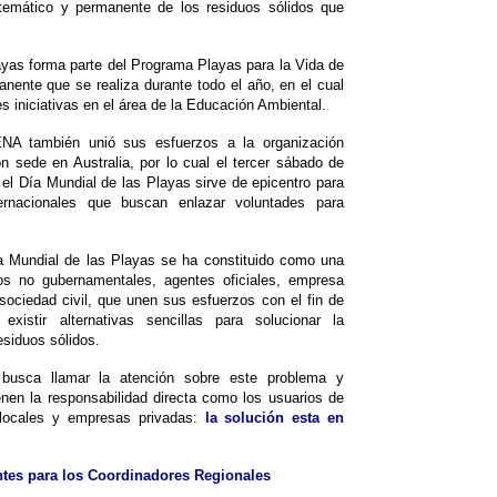
stemático y permanente de los residuos sólidos que
ayas forma parte del Programa Playas para la Vida de
ente que se realiza durante todo el año, en el cual
es iniciativas en el área de la Educación Ambiental.
NA también unió sus esfuerzos a la organización
 sede en Australia, por lo cual el tercer sábado de
el Día Mundial de las Playas sirve de epicentro para
nternacionales que buscan enlazar voluntades para
ía Mundial de las Playas se ha constituido como una
ios no gubernamentales, agentes oficiales, empresa
ociedad civil, que unen sus esfuerzos con el fin de
xistir alternativas sencillas para solucionar la
esiduos sólidos.
o busca llamar la atención sobre este problema y
enen la responsabilidad directa como los usuarios de
 locales y empresas privadas:
la solución esta en
tes para los Coordinadores Regionales