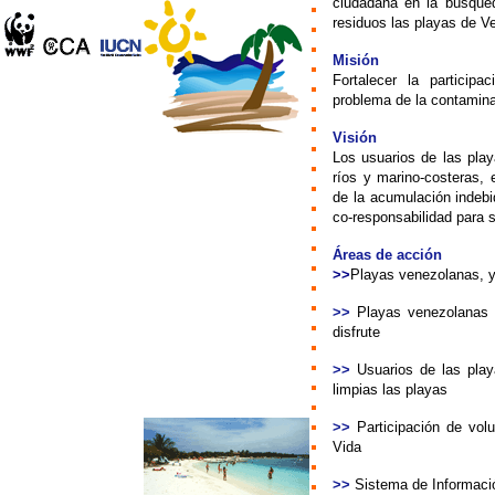
ciudadana en la búsque
residuos las playas de V
Misión
Fortalecer la particip
problema de la contamina
Visión
Los usuarios de las pla
ríos y marino-costeras, 
de la acumulación indebi
co-responsabilidad para s
Áreas de acción
>>
Playas venezolanas, y
>>
Playas venezolanas 
disfrute
>>
Usuarios de las pla
limpias las playas
>>
Participación de vol
Vida
>>
Sistema de Informaci