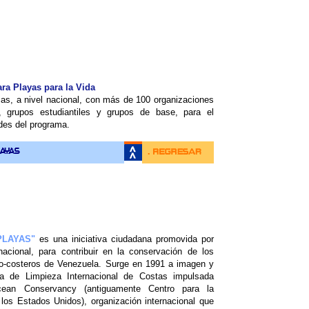
s
ara Playas para la Vida
s, a nivel nacional, con más de 100 organizaciones
es, grupos estudiantiles y grupos de base, para el
ades del programa.
PLAYAS"
es una iniciativa ciudadana promovida por
cional, para contribuir en la conservación de los
no-costeros de Venezuela. Surge en 1991 a imagen y
a de Limpieza Internacional de Costas impulsada
cean Conservancy (antiguamente Centro para la
los Estados Unidos), organización internacional que