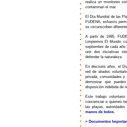
realiza un monitoreo si
contaminan el mar.
El Día Mundial de las Pl
FUDENA, esfuerzo perman
se circunscriben diferent
A partir de 1995, FUDE
Limpiemos El Mundo, con
septiembre de cada año, 
unir dos iniciativas i
defender la naturaleza.
E
n dieciséis años, el D
red de aliados voluntar
privada, comunidades y s
demostrar que pueden e
disposición indebida de r
Este trabajo voluntari
concienciar a quienes ti
las playas, autoridades
manos de todos.
> Documentos Importan