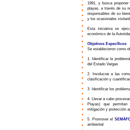
1991, y busca proponer 
playas, a través de su r
responsables de su biene
y los ocasionales visitan
Esta iniciativa se eje
económico de la Autorida
Objetivos Específicos
Se establecieron como obj
1. Identificar la proble
del Estado Vargas
2. Involucrar a las com
clasificación y cuantific
3. Identificar los proble
4. Llevar a cabo procesa
Playas) que permitan 
mitigación y protección a
5. Promover el
SEMÁFO
ambiental