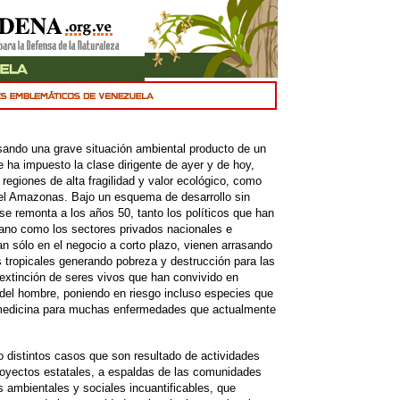
ando una grave situación ambiental producto de un
e ha impuesto la clase dirigente de ayer y de hoy,
regiones de alta fragilidad y valor ecológico, como
el Amazonas. Bajo un esquema de desarrollo sin
se remonta a los años 50, tanto los políticos que han
lano como los sectores privados nacionales e
an sólo en el negocio a corto plazo, vienen arrasando
tropicales generando pobreza y destrucción para las
 extinción de seres vivos que han convivido en
n del hombre, poniendo en riesgo incluso especies que
omedicina para muchas enfermedades que actualmente
 distintos casos que son resultado de actividades
yectos estatales, a espaldas de las comunidades
s ambientales y sociales incuantificables, que