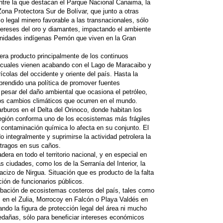
tre la que destacan el Parque Nacional Canaima, la
ona Protectora Sur de Bolívar, que junto a otras
o legal minero favorable a las transnacionales, sólo
ntereses del oro y diamantes, impactando el ambiente
unidades indígenas Pemón que viven en la Gran
era producto principalmente de los continuos
 cuales vienen acabando con el Lago de Maracaibo y
colas del occidente y oriente del país. Hasta la
rendido una política de promover fuentes
 pesar del daño ambiental que ocasiona el petróleo,
os cambios climáticos que ocurren en el mundo.
rburos en el Delta del Orinoco, donde habitan los
egión conforma uno de los ecosistemas más frágiles
r contaminación química lo afecta en su conjunto. El
do integralmente y suprimirse la actividad petrolera la
stragos en sus caños.
era en todo el territorio nacional, y en especial en
 ciudades, como los de la Serranía del Interior, la
acizo de Nirgua. Situación que es producto de la falta
pción de funcionarios públicos.
rbación de ecosistemas costeros del país, tales como
s en el Zulia, Morrocoy en Falcón o Playa Valdés en
ndo la figura de protección legal del área ni mucho
edañas, sólo para beneficiar intereses económicos