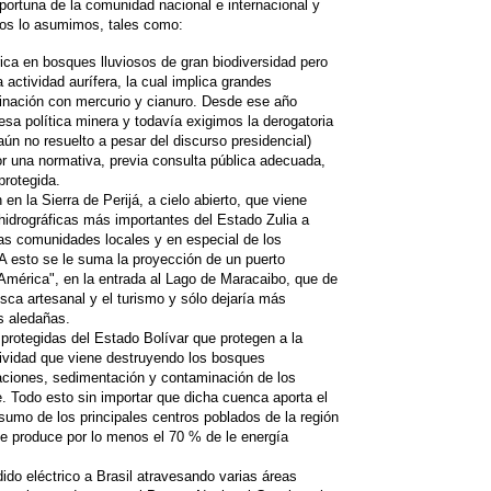
portuna de la comunidad nacional e internacional y
nos lo asumimos, tales como:
ica en bosques lluviosos de gran biodiversidad pero
a actividad aurífera, la cual implica grandes
inación con mercurio y cianuro. Desde ese año
sa política minera y todavía exigimos la derogatoria
ún no resuelto a pesar del discurso presidencial)
or una normativa, previa consulta pública adecuada,
protegida.
en la Sierra de Perijá, a cielo abierto, que viene
idrográficas más importantes del Estado Zulia a
las comunidades locales y en especial de los
A esto se le suma la proyección de un puerto
mérica", en la entrada al Lago de Maracaibo, que de
esca artesanal y el turismo y sólo dejaría más
s aledañas.
protegidas del Estado Bolívar que protegen a la
tividad que viene destruyendo los bosques
ciones, sedimentación y contaminación de los
 Todo esto sin importar que dicha cuenca aporta el
umo de los principales centros poblados de la región
que produce por lo menos el 70 % de le energía
ido eléctrico a Brasil atravesando varias áreas