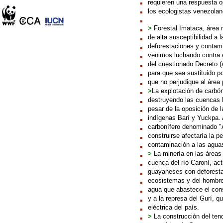
requieren una respuesta o
los ecologistas venezola
>
Forestal Imataca, área r
de alta susceptibilidad a l
deforestaciones y contam
venimos luchando contra e
del cuestionado Decreto (a
para que sea sustituido p
que no perjudique al área 
>
La explotación de carbón 
destruyendo las cuencas h
pesar de la oposición de 
indígenas Barí y Yuckpa. 
carbonífero denominado "A
construirse afectaría la p
contaminación a las agua
>
La minería en las áreas 
cuenca del río Caroní, ac
guayaneses con deforesta
ecosistemas y del hombre.
agua que abastece el cons
y a la represa del Gurí, 
eléctrica del país.
>
La construcción del tend