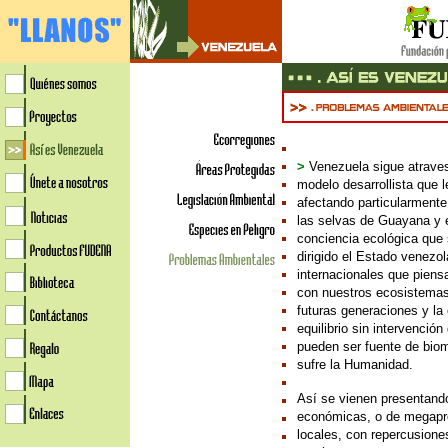
>
Venezuela sigue atraves
modelo desarrollista que l
afectando particularmente 
las selvas de Guayana y 
conciencia ecológica que 
dirigido el Estado venezo
internacionales que piens
con nuestros ecosistemas 
futuras generaciones y la
equilibrio sin intervenció
pueden ser fuente de bi
sufre la Humanidad.
Así se vienen presentando
económicas, o de megapro
locales, con repercusione