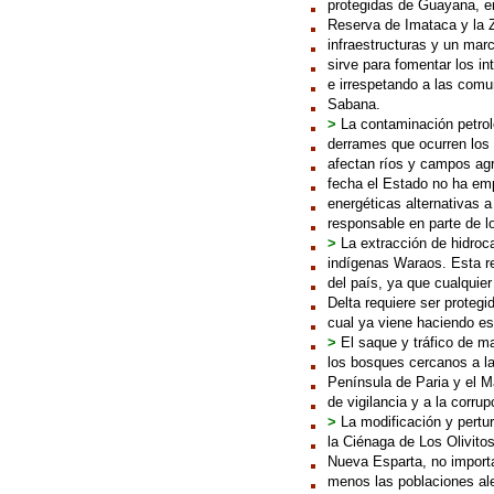
protegidas de Guayana, en
Reserva de Imataca y la Z
infraestructuras y un marc
sirve para fomentar los i
e irrespetando a las com
Sabana.
>
La contaminación petrol
derrames que ocurren los
afectan ríos y campos agrí
fecha el Estado no ha emp
energéticas alternativas a
responsable en parte de l
>
La extracción de hidroca
indígenas Waraos. Esta r
del país, ya que cualquie
Delta requiere ser protegi
cual ya viene haciendo e
>
El saque y tráfico de mad
los bosques cercanos a las
Península de Paria y el M
de vigilancia y a la corru
>
La modificación y pertu
la Ciénaga de Los Olivito
Nueva Esparta, no importa
menos las poblaciones al