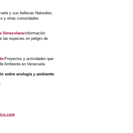
ela y sus bellezas Naturales,
ico y otras curiosidades.
na Venezolana
:
Información
e las especies en peligro de
te
:
Proyectos y actividades que
o de Ambiente en Venezuela.
ón sobre ecología y ambiente:
r
ico.com