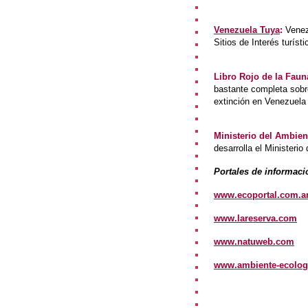
Venezuela Tuya
:
Venezu
Sitios de Interés turíst
Libro Rojo de la Fau
bastante completa sobr
extinción en Venezuela
Ministerio del Ambien
desarrolla el Ministeri
Portales de informaci
www.ecoportal.com.a
www.lareserva.com
www.natuweb.com
www.ambiente-ecolog