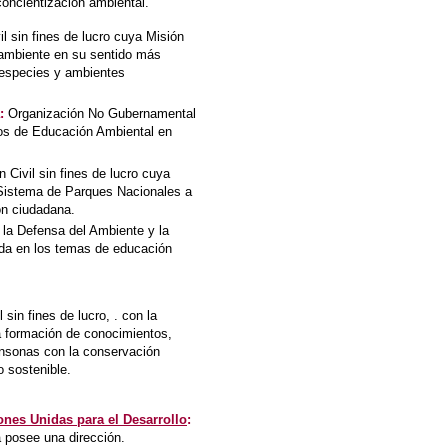
concientización ambiental.
l sin fines de lucro cuya Misión
 ambiente en su sentido más
 especies y ambientes
:
Organización No Gubernamental
s de Educación Ambiental en
 Civil sin fines de lucro cuya
l Sistema de Parques Nacionales a
ión ciudadana.
la Defensa del Ambiente y la
ada en los temas de educación
 sin fines de lucro, . con la
la formación de conocimientos,
nsonas con la conservación
o sostenible.
nes Unidas para el Desarrollo
:
 posee una dirección.