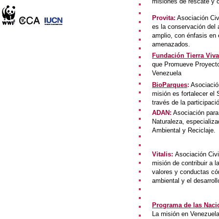
misiones de rescate y 
Provita
:
Asociación Civi
es la conservación del
amplio, con énfasis en
amenazados.
Fundación Tierra Viva
que Promueve Proyecto
Venezuela
BioParques
:
Asociación
misión es fortalecer e
través de la participac
ADAN
:
Asociación para 
Naturaleza, especializ
Ambiental y Reciclaje.
Vitalis
:
Asociación Civil
misión de contribuir a 
valores y conductas có
ambiental y el desarroll
Programa de las Nacio
La misión en Venezuela