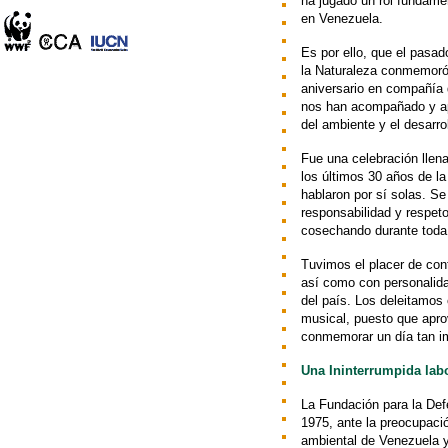
ha jugado un rol fundame
en Venezuela.
Es por ello, que el pasad
la Naturaleza conmemoró,
aniversario en compañía 
nos han acompañado y apo
del ambiente y el desarrol
Fue una celebración llena
los últimos 30 años de l
hablaron por sí solas. Se 
responsabilidad y respeto
cosechando durante toda 
Tuvimos el placer de con
así como con personalid
del país. Los deleitamo
musical, puesto que apr
conmemorar un día tan 
Una Ininterrumpida lab
La Fundación para la De
1975, ante la preocupaci
ambiental de Venezuela y 