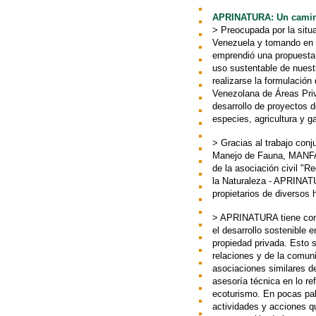
APRINATURA: Un camino
> Preocupada por la situ
Venezuela y tomando en 
emprendió una propuesta d
uso sustentable de nuest
realizarse la formulació
Venezolana de Áreas Priv
desarrollo de proyectos 
especies, agricultura y g
> Gracias al trabajo con
Manejo de Fauna, MANFAU
de la asociación civil "
la Naturaleza - APRINATU
propietarios de diversos
> APRINATURA tiene como
el desarrollo sostenible 
propiedad privada. Esto s
relaciones y de la comuni
asociaciones similares d
asesoría técnica en lo r
ecoturismo. En pocas pal
actividades y acciones qu