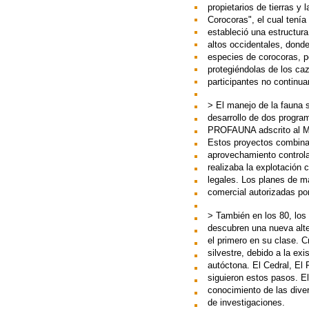
propietarios de tierras y 
Corocoras", el cual tenía
estableció una estructura
altos occidentales, donde
especies de corocoras, pe
protegiéndolas de los caz
participantes no continua
> El manejo de la fauna s
desarrollo de dos progra
PROFAUNA adscrito al MA
Estos proyectos combinab
aprovechamiento controlad
realizaba la explotación 
legales. Los planes de m
comercial autorizadas p
> También en los 80, los 
descubren una nueva alte
el primero en su clase. 
silvestre, debido a la ex
autóctona. El Cedral, El
siguieron estos pasos. El 
conocimiento de las dive
de investigaciones.