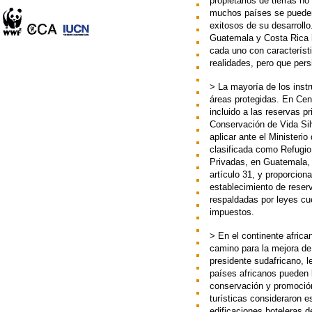
propietarios de tierras 
muchos países se pueden
exitosos de su desarrollo
Guatemala y Costa Rica 
cada uno con característ
realidades, pero que per
> La mayoría de los inst
áreas protegidas. En Cent
incluido a las reservas p
Conservación de Vida Sil
aplicar ante el Ministeri
clasificada como Refugio
Privadas, en Guatemala, 
artículo 31, y proporciona
establecimiento de reserv
respaldadas por leyes cue
impuestos.
> En el continente africa
camino para la mejora de
presidente sudafricano, l
países africanos pueden l
conservación y promoción
turísticas consideraron e
edificaciones hoteleras d