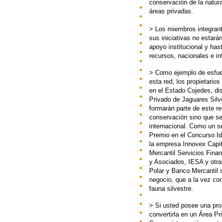
conservación de la natura
áreas privadas.
> Los miembros integrant
sus iniciativas no estarán
apoyo institucional y h
recursos, nacionales e i
> Como ejemplo de esfue
esta red, los propietari
en el Estado Cojedes, dis
Privado de Jaguares Silv
formarán parte de este re
conservación sino que se
internacional. Como un se
Premio en el Concurso I
la empresa Innovex Capit
Mercantil Servicios Fi
y Asociados, IESA y otras
Polar y Banco Mercantil 
negocio, que a la vez co
fauna silvestre.
> Si usted posee una pro
convertirla en un Área P