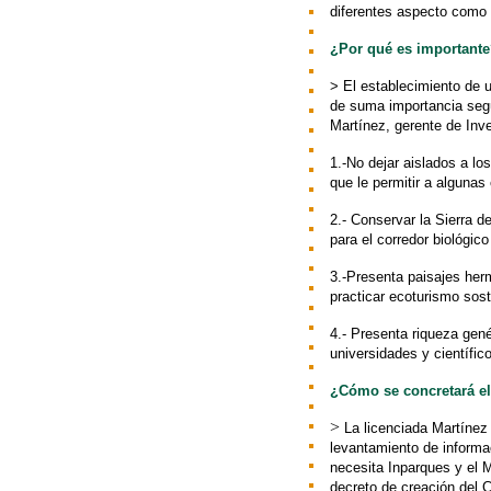
diferentes aspecto como ap
¿Por qué es important
> El establecimiento de u
de suma importancia segú
Martínez, gerente de Inv
1.-No dejar aislados a 
que le permitir a algunas
2.- Conservar la Sierra 
para el corredor biológic
3.-Presenta paisajes her
practicar ecoturismo sost
4.- Presenta riqueza gené
universidades y científi
¿Cómo se concretará el
>
La licenciada Martínez
levantamiento de informac
necesita Inparques y el M
decreto de creación del 