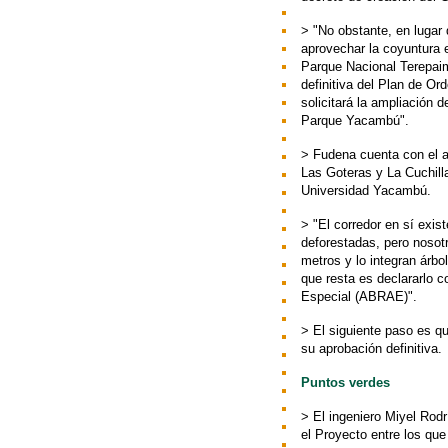
> "No obstante, en lugar 
aprovechar la coyuntura 
Parque Nacional Terepaim
definitiva del Plan de O
solicitará la ampliación d
Parque Yacambú".
> Fudena cuenta con el 
Las Goteras y La Cuchilla
Universidad Yacambú.
> "El corredor en sí exis
deforestadas, pero nosot
metros y lo integran árb
que resta es declararlo 
Especial (ABRAE)".
> El siguiente paso es qu
su aprobación definitiva.
Puntos verdes
> El ingeniero Miyel Rod
el Proyecto entre los que 