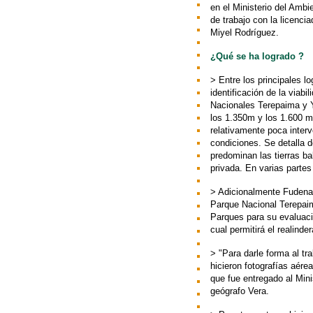
en el Ministerio del Ambi
de trabajo con la licenc
Miyel Rodríguez.
¿Qué se ha logrado ?
> Entre los principales 
identificación de la viabi
Nacionales Terepaima y 
los 1.350m y los 1.600 m
relativamente poca inte
condiciones. Se detalla
predominan las tierras b
privada.
En varias partes
> Adicionalmente Fudena 
Parque Nacional Terepaim
Parques para su evaluació
cual permitirá el realinde
> "Para darle forma al tra
hicieron fotografías aére
que fue entregado al Mini
geógrafo Vera.