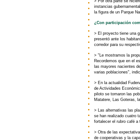
> Por otra parte se hici
instancias gubernamentale
la figura de un Parque Na
¿Con participación com
> El proyecto tiene una g
presentó ante los habitan
corredor para su respect
> "Le mostramos la propu
Recordemos que en el esp
las mayores nacientes de
varias poblaciones", indi
> En la actualidad Fuden
de Actividades Económic
piloto se tomaron las pob
Matatere, Las Goteras, la
> Las alternativas las pl
se han realizado cuatro t
fortalecer el rubro café a
> Otra de las expectativ
de cooperativas y la cap