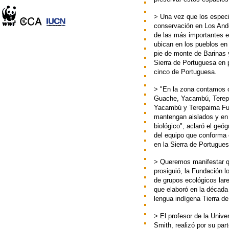
> Una vez que los especia
conservación en Los And
de las más importantes es
ubican en los pueblos en
pie de monte de Barinas 
Sierra de Portuguesa en p
cinco de Portuguesa.
> "En la zona contamos 
Guache, Yacambú, Terepai
Yacambú y Terepaima Fud
mantengan aislados y en 
biológico", aclaró el geó
del equipo que conforma 
en la Sierra de Portugue
> Queremos manifestar q
prosiguió, la Fundación l
de grupos ecológicos lar
que elaboró en la década 
lengua indígena Tierra de
> El profesor de la Unive
Smith, realizó por su par