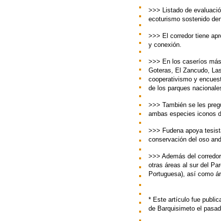
>>> Listado de evaluació
ecoturismo sostenido dent
>>> El corredor tiene ap
y conexión.
>>> En los caseríos más
Goteras, El Zancudo, La
cooperativismo y encuest
de los parques nacionale
>>> También se les pregu
ambas especies iconos 
>>> Fudena apoya tesistas
conservación del oso and
>>> Además del corredor b
otras áreas al sur del Pa
Portuguesa), así como ár
* Este artículo fue publi
de Barquisimeto el pasad