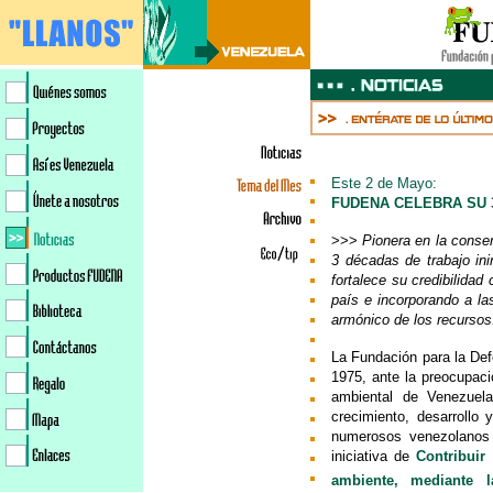
Este 2 de Mayo:
FUDENA CELEBRA SU 
>>>
Pionera en la conser
3 décadas de trabajo in
fortalece su credibilida
país e incorporando a l
armónico de los recursos
La Fundación para la De
1975, ante la preocupac
ambiental de Venezuel
crecimiento, desarrollo 
numerosos venezolanos 
iniciativa de
Contribui
ambiente, mediante l