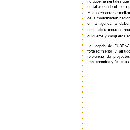
no gubernamentales que t
un taller donde el tema 
Marino-costero se realiz
de la coordinación nacio
en la agenda la elabora
orientado a recursos mar
quigueros y casqueros en
La llegada de FUDENA a
fortalecimiento y arrai
referencia de proyecto
transparentes y éxitosos.