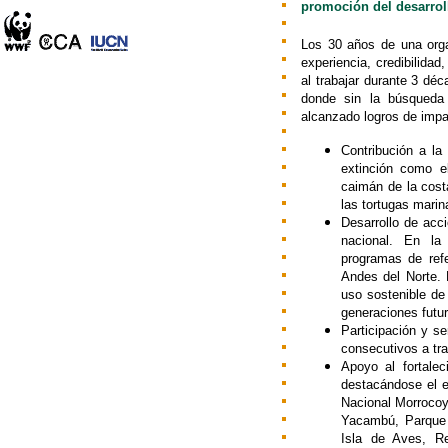
promoción del desarroll
Los 30 años de una orga
experiencia, credibilida
al trabajar durante 3 d
donde sin la búsqueda
alcanzado logros de impa
Contribución a la
extinción como el
caimán de la costa
las tortugas marin
Desarrollo de acc
nacional. En la
programas de refe
Andes del Norte. 
uso sostenible de
generaciones futu
Participación y se
consecutivos a tra
Apoyo al fortale
destacándose el e
Nacional Morrocoy
Yacambú, Parque 
Isla de Aves, R