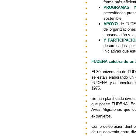
forma más eficien
PROGRAMAS 
necesidades prese
sostenible.
APOYO
de FUDENA
de organizacione
conservación y la 
Y PARTICIPACIÓ
desarrolladas p
iniciativas que es
FUDENA celebra durante
El 30 aniversario de FU
se están elaborando un c
FUDENA, y así involucren
1975.
Se han planificado diver
que posee FUDENA. En el
Aves Migratorias que c
extranjeros.
Como celebración dentro
de un convenio entre di