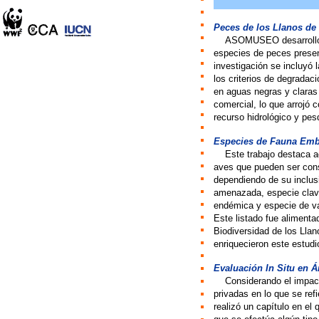
Peces de los Llanos de
>>
ASOMUSEO desarrolló p
especies de peces presen
investigación se incluyó 
los criterios de degradac
en aguas negras y claras 
comercial, lo que arrojó 
recurso hidrológico y pe
Especies de Fauna Emb
>>
Este trabajo destaca a
aves que pueden ser cons
dependiendo de su inclusi
amenazada, especie clav
endémica y especie de va
Este listado fue alimenta
Biodiversidad de los Llan
enriquecieron este estudi
Evaluación In Situ en Á
>>
Considerando el impact
privadas en lo que se re
realizó un capítulo en el