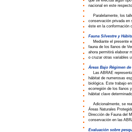
que se efectúa algún tip
nacional en este respecto
>>
Paralelamente, los tall
conservación privada en 
éste en la conformación 
Fauna Silvestre y Hábit
>>
Mediante el presente e
fauna de los llanos de Ve
ahora permitirá elaborar 
o cruzar otras variables 
Áreas Bajo Régimen de
>>
Las ABRAE representan
hábitat de numerosas esp
biológica. Este trabajo e
ecorregión de los llanos 
hábitat clave determinad
>>
Adicionalmente, se rea
Áreas Naturales Protegid
Dirección de Fauna del M
conservación en las ABRA
Evaluación sobre pesque