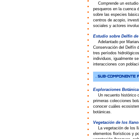
>>
Comprende un estudio p
pesqueros en la cuenca d
sobre las especies básic
centros de acopio, inves
sociales y actores involu
Estudio sobre Delfín de
>>
Adelantado por Mariana
Conservación del Delfín d
tres períodos hidrológico
individuos, igualmente se
interacciones con pobla
Exploraciones Botánicas
>>
Un recuento histórico d
primeras colecciones bot
conocer cuáles ecosistem
botánicas.
Vegetación de los llano
>>
La vegetación de los l
elementos florísticos y p