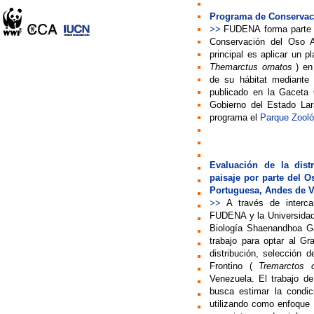
Programa de Conservac
>>
FUDENA
forma parte 
Conservación del Oso A
principal es aplicar un p
Themarctus ornatos
) en 
de su hábitat mediante 
publicado en la Gaceta
Gobierno del Estado Lar
programa el
Parque Zooló
Evaluación de la distr
paisaje por parte del O
Portuguesa, Andes de 
>>
A través
de interc
FUDENA y la Universidad
Biología Shaenandhoa G
trabajo para optar al Gr
distribución, selección d
Frontino (
Tremarctos o
Venezuela. El trabajo d
busca estimar la condi
utilizando como enfoque p