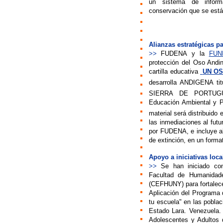
un sistema de informa
conservación que se están
Alianzas estratégicas p
>>
FUDENA
y la
FUN
protección del Oso Andi
cartilla educativa

UN OS
desarrolla ANDIGENA 
SIERRA DE PORTUGUES
Educación Ambiental y Pa
material será distribuido
las inmediaciones al fut
por FUDENA, e incluye a
de extinción, en un forma
Apoyo a iniciativas loca
>>
Se
han iniciado co
Facultad de Humanidad
(CEFHUNY) para fortalece
Aplicación del Programa 
tu escuela" en las pobla
Estado Lara. Venezuela
Adolescentes y Adultos 