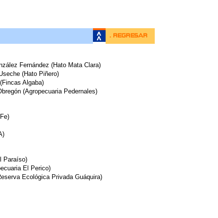
nzález Fernández (Hato Mata Clara)
seche (Hato Piñero)
 (Fincas Algaba)
bregón (Agropecuaria Pedernales)
 Fe)
A)
l Paraíso)
cuaria El Perico)
Reserva Ecológica Privada Guáquira)