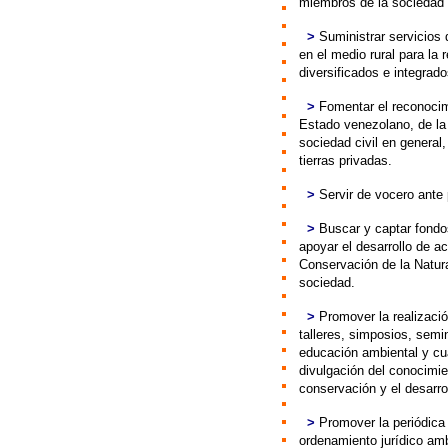
miembros de la sociedad 
>
>
Suministrar servicios 
en el medio rural para la
diversificados e integrad
>
>
Fomentar el reconocim
Estado venezolano, de la 
sociedad civil en general
tierras privadas.
>
>
Servir de vocero ante 
>
>
Buscar y captar fondo
apoyar el desarrollo de a
Conservación de la Natur
sociedad.
>
>
Promover la realizació
talleres, simposios, sem
educación ambiental y cua
divulgación del conocimie
conservación y el desarrol
>
>
Promover la periódica 
ordenamiento jurídico amb