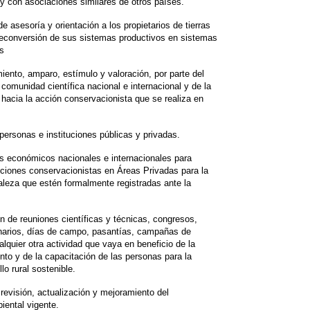
y con asociaciones similares de otros países.
de asesoría y orientación a los propietarios de tierras
 reconversión de sus sistemas productivos en sistemas
os
iento, amparo, estímulo y valoración, por parte del
comunidad científica nacional e internacional y de la
, hacia la acción conservacionista que se realiza en
personas e instituciones públicas y privadas.
s económicos nacionales e internacionales para
cciones conservacionistas en Áreas Privadas para la
aleza que estén formalmente registradas ante la
n de reuniones científicas y técnicas, congresos,
inarios, días de campo, pasantías, campañas de
lquier otra actividad que vaya en beneficio de la
nto y de la capacitación de las personas para la
lo rural sostenible.
revisión, actualización y mejoramiento del
iental vigente.