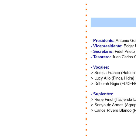
- Presidente:
Antonio Go
- Vicepresidente:
Edgar U
- Secretario:
Fidel Prieto
- Tesorero:
Juan Carlos O
- Vocales:
> Sorelia Franco (Hato la
> Lucy Alio (Finca Hidra)
> Déborah Bigio (FUDEN
- Suplentes:
> Rene Finol (Hacienda E
> Sonya de Armas (Agrope
> Carlos Rivero Blanco (