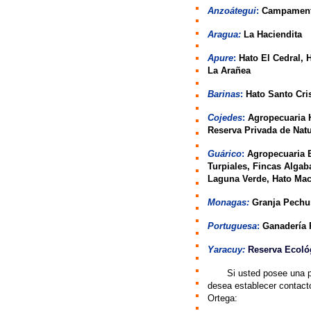
Anzoátegui
:
Campamento
Aragua:
La Haciendita
Apure
:
Hato El Cedral, H
La Arañea
Barinas
:
Hato Santo Cris
Cojedes
:
Agropecuaria H
Reserva Privada de Natu
Guárico
:
Agropecuaria E
Turpiales, Fincas Algaba
Laguna Verde, Hato Maca
Monagas:
Granja Pechu
Portuguesa
:
Ganadería 
Yaracuy:
Reserva Ecológ
>>>
Si usted posee una p
desea establecer contac
Ortega: