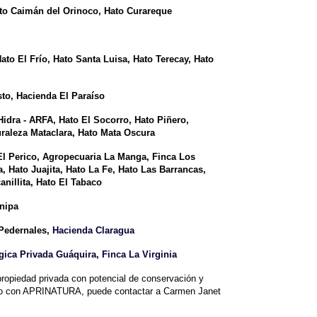
 Caimán del Orinoco, Hato Curareque
ato El Frío, Hato Santa Luisa,
Hato Terecay, Hato
to, Hacienda El Paraíso
idra - ARFA, Hato El Socorro, Hato Piñero,
raleza Mataclara, Hato Mata Oscura
l Perico, Agropecuaria La Manga, Finca Los
, Hato Juajita, Hato La Fe, Hato Las Barrancas,
nillita, Hato El Tabaco
nipa
Pedernales,
Hacienda Claragua
ica Privada Guáquira, Finca La Virginia
ropiedad privada con potencial de conservación y
to con APRINATURA, puede contactar a Carmen Janet