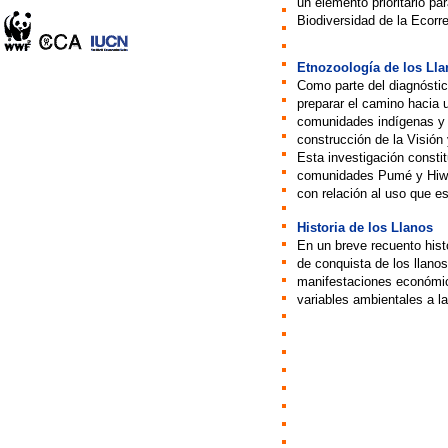
un elemento prioritario pa
Biodiversidad de la Ecorr
Etnozoología de los Ll
Como parte del diagnóstic
preparar el camino hacia u
comunidades indígenas y 
construcción de la Visión
Esta investigación consti
comunidades Pumé y Hiwi 
con relación al uso que e
Historia de los Llanos
En un breve recuento hist
de conquista de los llanos
manifestaciones económica
variables ambientales a la