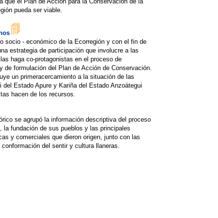
ra que el Plan de Acción para la Conservación de la
egión pueda ser viable.
anos
o socio - económico de la Ecorregión y con el fin de
na estrategia de participación que involucre a las
las haga co-protagonistas en el proceso de
 y de formulación del Plan de Acción de Conservación.
tuye un primeracercamiento a la situación de las
del Estado Apure y Kariña del Estado Anzoátegui
stas hacen de los recursos.
órico se agrupó la información descriptiva del proceso
, la fundación de sus pueblos y las principales
s y comerciales que dieron origen, junto con las
 conformación del sentir y cultura llaneras.