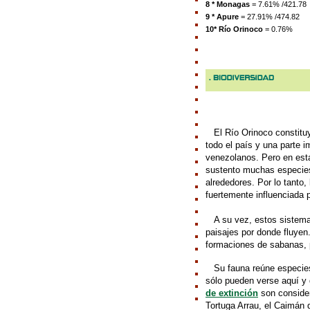
8 * Monagas
= 7.61% /421.78
9 * Apure
= 27.91% /474.82
10* Río Orinoco
= 0.76%
///
El Río Orinoco constitu
todo el país y una parte 
venezolanos. Pero en esta
sustento muchas especies
alrededores. Por lo tanto,
fuertemente influenciada p
///
A su vez, estos sistemas
paisajes por donde fluyen
formaciones de sabanas, p
///
Su fauna reúne especies
sólo pueden verse aquí y 
de extinción
son consider
Tortuga Arrau, el Caimán 