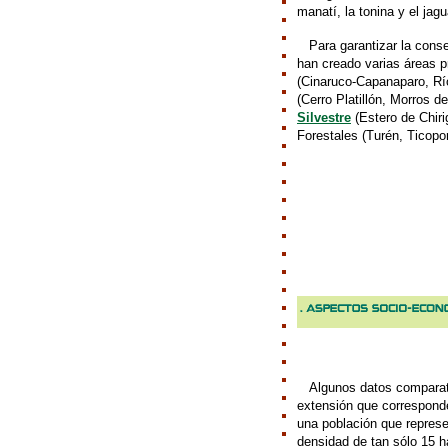
manatí, la tonina y el jag
///
Para garantizar la conse
han creado varias áreas p
(Cinaruco-Capanaparo, Río
(Cerro Platillón, Morros 
Silvestre
(Estero de Chiri
Forestales (Turén, Ticopo
///
Algunos datos comparat
extensión que corresponde 
una población que represe
densidad de tan sólo 15 