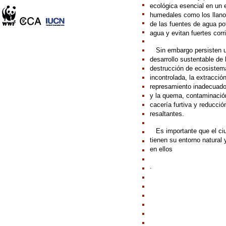
ecológica esencial en un 
humedales como los llano
de las fuentes de agua p
agua y evitan fuertes cor
///
Sin embargo persisten u
desarrollo sustentable de 
destrucción de ecosistem
incontrolada, la extracció
represamiento inadecuado 
y la quema, contaminación
cacería furtiva y reducci
resaltantes.
///
Es importante que el c
tienen su entorno natural 
en ellos
.