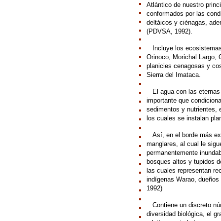
Atlántico de nuestro princi
conformados por las cond
deltáicos y ciénagas, ade
(PDVSA, 1992).
///
Incluye los ecosistemas
Orinoco, Morichal Largo,
planicies cenagosas y cos
Sierra del Imataca.
///
El agua con las eternas
importante que condiciona
sedimentos y nutrientes, 
los cuales se instalan pl
///
Así, en el borde más ext
manglares, al cual le sig
permanentemente inundabl
bosques altos y tupidos 
las cuales representan re
indígenas Warao, dueños 
1992)
///
Contiene un discreto n
diversidad biológica, el g