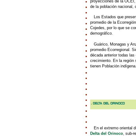
proyecciones de la OCEI, 
de la población nacional,
///
Los Estados que presen
promedio de la Ecorregión
Cojedes, por lo que se c
demográfico.
///
Guárico, Monagas y Anzo
promedio Ecorregional. Si
década anterior todas las
crecimiento. En la región
tienen Población indígena
///
En el extremo oriental d
Delta del Orinoco
, sub-