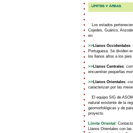
///
Los estados pertenecien
Cojedes, Guárico, Anzoát
en:
>>
Llanos Occidentales
:
Portuguesa. Se dividen en
los llanos altos a los pies
>>
Llanos Centrales
: com
encuentran pequeñas mon
>>
Llanos Orientales
: co
caracterizan por las mese
///
El equipo SIG de ASOMU
natural existente de la reg
geomorfológicas y de paisa
proyecto.
Límite Oriental
: Contacto
Llanos Orientales con las 