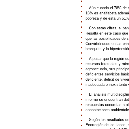
///
Aún cuando el 78% de e
16% es analfabeta además
pobreza y de esta un 51%
///
Con estas cifras, el pa
Resalta en este caso que 
que las posibilidades de 
Convirtiéndose en las pri
bronquitis y la hipertensión
///
A pesar que la región cu
recursos forestales y mine
agropecuaria, sus princip
deficientes servicios bási
deficiente, déficit de viv
inadecuada o inexistente v
///
El análisis multidiscipl
informe se encuentran deta
respuestas concretas a a
connotaciones ambientale
///
Según los resultados de
Ecorregión de los llanos,