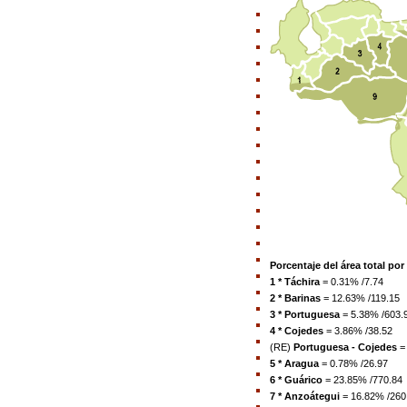
Porcentaje del área total por
1 * Táchira
= 0.31% /7.74
2 * Barinas
= 12.63% /119.15
3 * Portuguesa
= 5.38% /603.
4 * Cojedes
= 3.86% /38.52
(RE)
Portuguesa - Cojedes
=
5 * Aragua
= 0.78% /26.97
6 * Guárico
= 23.85% /770.84
7 * Anzoátegui
= 16.82% /260